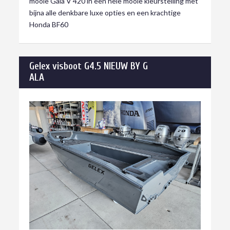
mooie Gala V 420 in een hele mooie kleurstelling met
bijna alle denkbare luxe opties en een krachtige
Honda BF60
Gelex visboot G4.5 NIEUW BY G
ALA