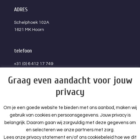
ADRES
Schelphoek 102A
1621 MK Hoorn
telefoon
+31 (0) 6 412 17 749
Graag even aandacht voor jouw
email
privacy
info@marinesports.nl
Om je een goede website te bieden met ons aanbod, maken wij
© Copyright
Arimpex Media Services
2022. Alle rechten
gebruik van cookies en persoonsgegevens. Jouw privacy is
voorbehouden
belangrijk. Daarom gaan wij zorgvuldig met deze gegevens om
en selecteren we onze partners met zorg.
Lees onze privacy statement en/of ons cookiebeleid hoe we dit