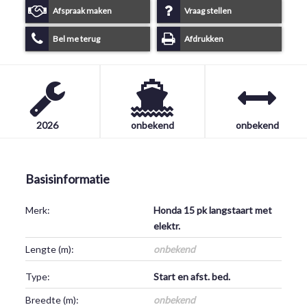
Afspraak maken
Vraag stellen
Bel me terug
Afdrukken
2026
onbekend
onbekend
Basisinformatie
Merk:
Honda 15 pk langstaart met
elektr.
Lengte (m):
onbekend
Type:
Start en afst. bed.
Breedte (m):
onbekend