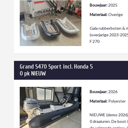
Bouwjaar:
2025
Materiaal:
Overige
Gala rubberboten & ri
(overjarige 2023-2025
F 270
Grand S470 Sport incl. Honda 5
0 pk NIEUW
Bouwjaar:
2026
Materiaal:
Polyester
NIEUWE (demo 2026) G
0 draaiuren. De boot 
de volgende opties: 