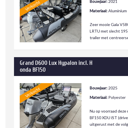
Bouwjaar:
2021
Verkocht
Materiaal:
Aluminium
Zeer mooie Gala V58
LRTU met slecht 195
trailer met centreers
Grand D600 Lux Hypalon incl. H
onda BF150
Bouwjaar:
2025
Verkocht
Materiaal:
Polyester
Nu op voorraad deze 
BF150 XDU iST (drive 
uitgerust met de vol