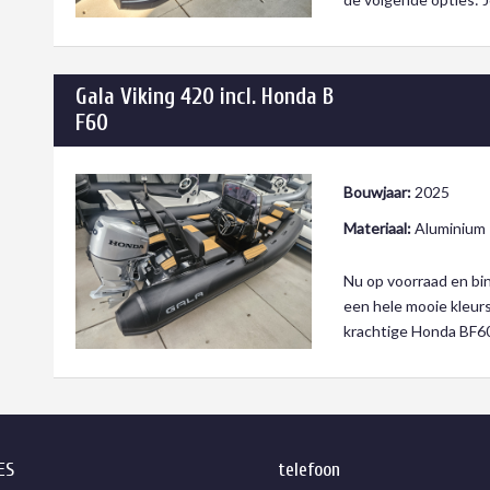
Gala Viking 420 incl. Honda B
F60
Bouwjaar:
2025
Materiaal:
Aluminium
Nu op voorraad en bin
een hele mooie kleurs
krachtige Honda BF6
ES
telefoon